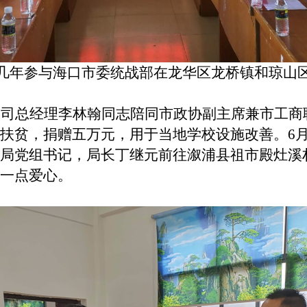
几年参与海口市委统战部在龙华区龙桥镇和琼山
公司总经理李林翰同志陪同市政协副主席兼市工商
扶贫，捐赠五万元，用于当地学校设施改善。
6
局党组书记，局长丁继元前往溆浦县祖市殿灶溪
一点爱心。