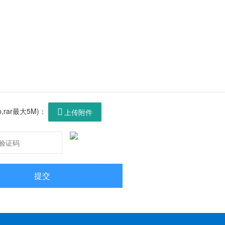
p,rar最大5M)：

上传附件