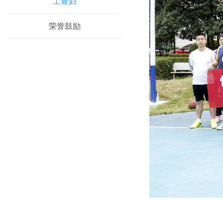
工青妇
荣誉鼓励