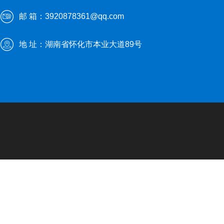
邮 箱：3920878361@qq.com
地 址：湖南省怀化市本业大道89号