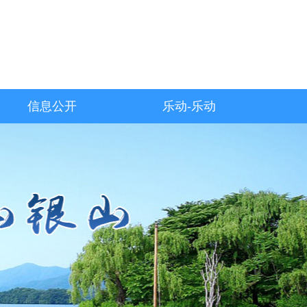
信息公开
乐动-乐动
（中国）