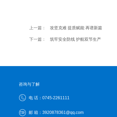
上一篇：
攻坚克难 提质赋能 再谱新篇
下一篇：
筑牢安全防线 护航双节生产
咨询与了解
电 话：0745-2261111
邮 箱：3920878361@qq.com