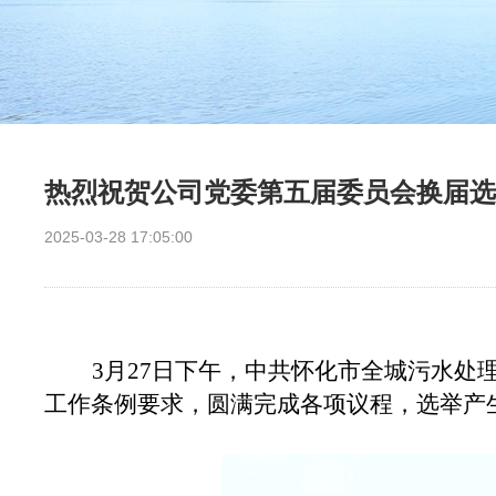
热烈祝贺公司党委第五届委员会换届选
2025-03-28 17:05:00
3月27日下午，中共怀化市全城污水
工作条例要求，圆满完成各项议程，选举产