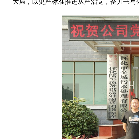
大局，以更严标准推进从严治党，奋力书写