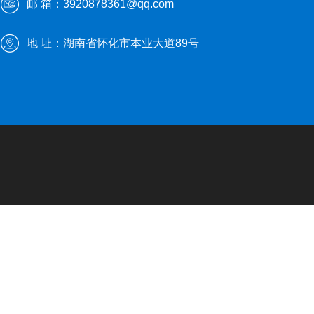
邮 箱：3920878361@qq.com
地 址：湖南省怀化市本业大道89号